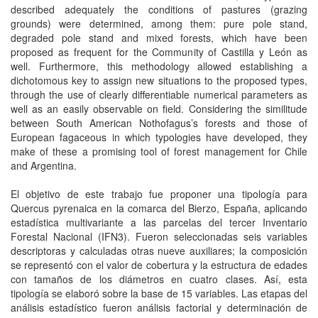
described adequately the conditions of pastures (grazing
grounds) were determined, among them: pure pole stand,
degraded pole stand and mixed forests, which have been
proposed as frequent for the Community of Castilla y León as
well. Furthermore, this methodology allowed establishing a
dichotomous key to assign new situations to the proposed types,
through the use of clearly differentiable numerical parameters as
well as an easily observable on field. Considering the similitude
between South American Nothofagus’s forests and those of
European fagaceous in which typologies have developed, they
make of these a promising tool of forest management for Chile
and Argentina.
El objetivo de este trabajo fue proponer una tipología para
Quercus pyrenaica en la comarca del Bierzo, España, aplicando
estadística multivariante a las parcelas del tercer Inventario
Forestal Nacional (IFN3). Fueron seleccionadas seis variables
descriptoras y calculadas otras nueve auxiliares; la composición
se representó con el valor de cobertura y la estructura de edades
con tamaños de los diámetros en cuatro clases. Así, esta
tipología se elaboró sobre la base de 15 variables. Las etapas del
análisis estadístico fueron análisis factorial y determinación de