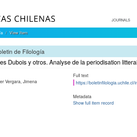
JOURNALS
ía
View Item
letin de Filología
s Dubois y otros. Analyse de la periodisation litterai
Full text
er Vergara, Jimena
https://boletinfilologia.uchile.c
Metadata
Show full item record