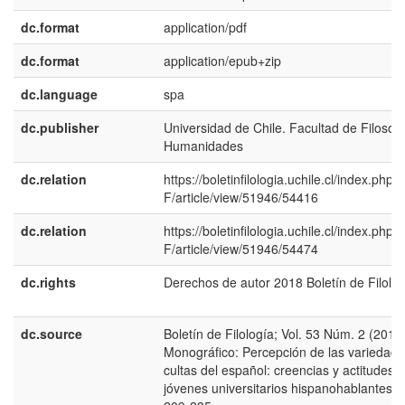
dc.format
application/pdf
dc.format
application/epub+zip
dc.language
spa
dc.publisher
Universidad de Chile. Facultad de Filosofí
Humanidades
dc.relation
https://boletinfilologia.uchile.cl/index.php/
F/article/view/51946/54416
dc.relation
https://boletinfilologia.uchile.cl/index.php/
F/article/view/51946/54474
dc.rights
Derechos de autor 2018 Boletín de Filolog
dc.source
Boletín de Filología; Vol. 53 Núm. 2 (2018)
Monográfico: Percepción de las variedad
cultas del español: creencias y actitudes 
jóvenes universitarios hispanohablantes; 