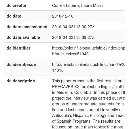
dc.creator
Correa Lopera, Laura María
dc.date
2018-12-18
dc.date.accessioned
2019-04-03T15:39:27Z
dc.date.available
2019-04-03T15:39:27Z
dc.identifier
https://boletinfilologia.uchile.cl/index.php/
F/article/view/51946
dc.identifier.uri
http://revistaschilenas.uchile.cl/handle/225
14010
dc.description
This paper presents the first results on th
PRECAVES XXI project on linguistic attitu
in Medellín, Colombia. In this phase of the
project the interview was carried out with 
groups of undergraduate students from th
first and last semesters of University of
Antioquia’s Hispanic Philology and Teachi
of Spanish Programs. The results are
focused on three main topics: the most