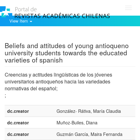
Toggl
navig
View Item
Show simple item record
Beliefs and attitudes of young antioqueno
university students towards the educated
varieties of spanish
Creencias y actitudes lingüísticas de los jóvenes
universitarios antioqueños hacia las variedades
normativas del español;
;
dc.creator
González- Rátiva, María Claudia
dc.creator
Muñoz-Builes, Diana
dc.creator
Guzmán García, Maira Fernanda