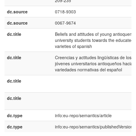
209-235
dc.source
0718-9303
dc.source
0067-9674
dc.title
Beliefs and attitudes of young antioqueno
university students towards the educated
varieties of spanish
dc.title
Creencias y actitudes lingüísticas de los
jóvenes universitarios antioqueños hacia l
variedades normativas del español
dc.title
dc.title
dc.type
info:eu-repo/semantics/article
dc.type
info:eu-repo/semantics/publishedVersion