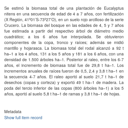
Se estimó la biomasa total de una plantación de Eucalyptus
nitens en una secuencia de edad de 4 a 7 años, con fertilización
(X Región, 41º01’S-73º27’O), en un suelo rojo arcilloso de la serie
Crucero. La biomasa del bosque en las edades de 4, 5 y 7 años
fue estimada a partir del respectivo árbol de diámetro medio
cuadrático; a los 6 años fue interpolada. Se obtuvieron
componentes de la copa, tronco y raíces; además se midió
mantillo y hojarasca. La biomasa total del rodal alcanzó a 92 t
ha–1 a los 4 años, 131 a los 5 años y 181 a los 6 años, con una
densidad de 1.500 árboles ha–1. Posterior al raleo, entre los 6-7
años, el incremento de biomasa total fue de 29,8 t ha–1. Los
incrementos anuales de raíces fueron de 0,5, 2,4 y 3,8 t ha–1 en
la secuencia 4-7 años. El raleo aportó al suelo 21,7 t ha–1 de
desechos (copas y corteza) y exportó 49 t ha–1 de madera. La
poda del tercio inferior de las copas (800 árboles ha–1) a los 5
años, aportó al suelo 5,8 t ha–1 de ramas y 3,8 t ha–1 de hojas.
Metadata
Show full item record