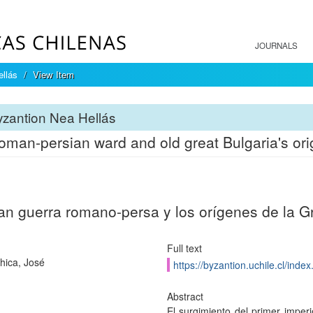
JOURNALS
llás
View Item
zantion Nea Hellás
oman-persian ward and old great Bulgaria's ori
an guerra romano-persa y los orígenes de la G
Full text
hica, José
https://byzantion.uchile.cl/ind
Abstract
El surgimiento del primer imper