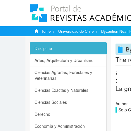
Home
Universidad de Chile
Byzantion Nea He
By
Discipline
The r
Artes, Arquitectura y Urbanismo
;
Ciencias Agrarias, Forestales y
Veterinarias
;
La gr
Ciencias Exactas y Naturales
Ciencias Sociales
Author
Soto C
Derecho
Economía y Administración