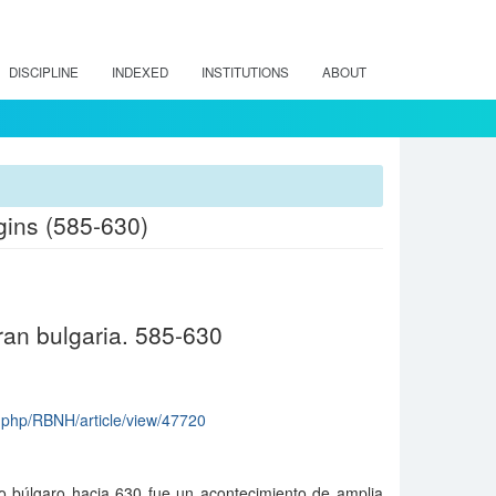
DISCIPLINE
INDEXED
INSTITUTIONS
ABOUT
gins (585-630)
ran bulgaria. 585-630
ex.php/RBNH/article/view/47720
io búlgaro hacia 630 fue un acontecimiento de amplia