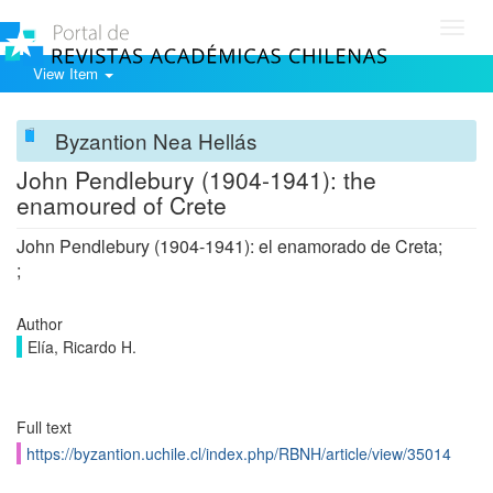
Toggl
navig
View Item
Byzantion Nea Hellás
John Pendlebury (1904-1941): the
enamoured of Crete
John Pendlebury (1904-1941): el enamorado de Creta;
;
Author
Elía, Ricardo H.
Full text
https://byzantion.uchile.cl/index.php/RBNH/article/view/35014