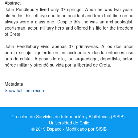
Abstract
John Pendlebury lived only 37 springs. When he was two years
old he lost his left eye due to an accident and from that time on he
always wore a glass one. Despite this, he was an archaeologist,
sportsman, actor, military hero and offered his life for the freedom
of Crete.
John Pendlebury vivió apenas 37 primaveras. A los dos años
perdió su ojo izquierdo en un accidente y desde entonces usó
uno de cristal. A pesar de ello, fue arqueólogo, deportista, actor,
héroe militar y ofrendó su vida por la libertad de Creta.
Metadata
Show full item record
Dirección de Servicios de Información y Bibliotecas (SISIB) -
Universidad de Chile
© 2019 Dspace - Modificado por SISIB