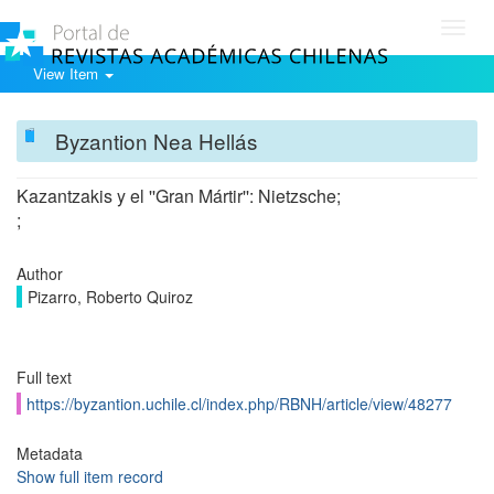
Toggl
navig
View Item
Byzantion Nea Hellás
Kazantzakis y el ''Gran Mártir'': Nietzsche;
;
Author
Pizarro, Roberto Quiroz
Full text
https://byzantion.uchile.cl/index.php/RBNH/article/view/48277
Metadata
Show full item record