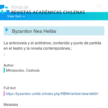
Toggl
navig
View Item
Byzantion Nea Hellás
La antinovela y el antihéroe, contenido y punto de partida
en el teatro y la novela contemporánea.;
;
Author
Mitropoulou, Costoula
Full text
https://byzantion.uchile.cl/index.php/RBNH/article/view/48691
Metadata