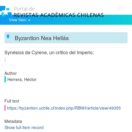
Toggl
navig
View Item
Byzantion Nea Hellás
Synésios de Cyrene, un crítico del Imperio;
;
Author
Herrera, Héctor
Full text
https://byzantion.uchile.cl/index.php/RBNH/article/view/49355
Metadata
Show full item record