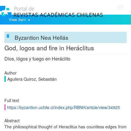
Toggl
navig
View Item
Byzantion Nea Hellás
God, logos and fire in Heráclitus
Dios, lógos y fuego en Heráclito
Author
Aguilera Quiroz, Sebastián
Full text
https://byzantion.uchile.cl/index.php/RBNH/article/view/34925
Abstract
The philosophical thought of Heraclitus has countless edges from