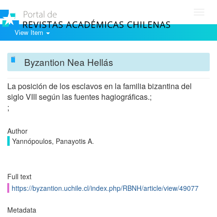
Toggl
navig
View Item
Byzantion Nea Hellás
La posición de los esclavos en la familia bizantina del
siglo VIII según las fuentes hagiográficas.;
;
Author
Yannópoulos, Panayotis A.
Full text
https://byzantion.uchile.cl/index.php/RBNH/article/view/49077
Metadata