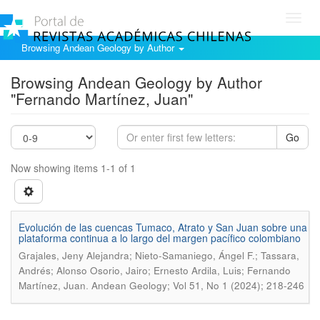
Toggl
navig
Browsing Andean Geology by Author
Browsing Andean Geology by Author
"Fernando Martínez, Juan"
Go
Now showing items 1-1 of 1
Evolución de las cuencas Tumaco, Atrato y San Juan sobre una
plataforma continua a lo largo del margen pacífico colombiano
Grajales, Jeny Alejandra; Nieto-Samaniego, Ángel F.; Tassara,
Andrés; Alonso Osorio, Jairo; Ernesto Ardila, Luis; Fernando
.
Martínez, Juan
Andean Geology; Vol 51, No 1 (2024); 218-246