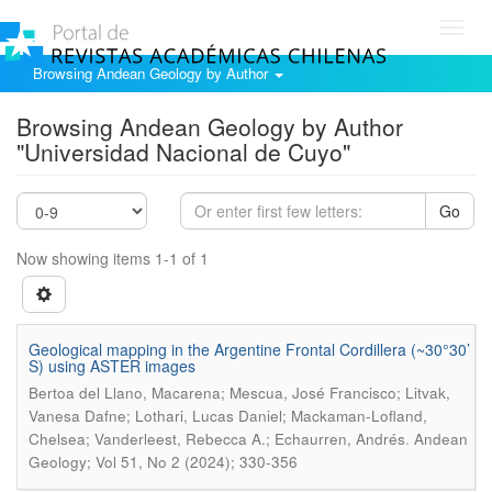
Toggl
navig
Browsing Andean Geology by Author
Browsing Andean Geology by Author
"Universidad Nacional de Cuyo"
Go
Now showing items 1-1 of 1
Geological mapping in the Argentine Frontal Cordillera (~30°30’
S) using ASTER images
Bertoa del Llano, Macarena; Mescua, José Francisco; Litvak,
Vanesa Dafne; Lothari, Lucas Daniel; Mackaman-Lofland,
.
Chelsea; Vanderleest, Rebecca A.; Echaurren, Andrés
Andean
Geology; Vol 51, No 2 (2024); 330-356