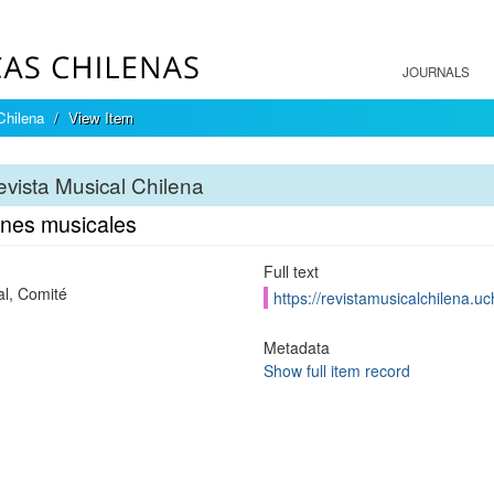
JOURNALS
Chilena
View Item
vista Musical Chilena
ones musicales
Full text
al, Comité
https://revistamusicalchilena.u
Metadata
Show full item record