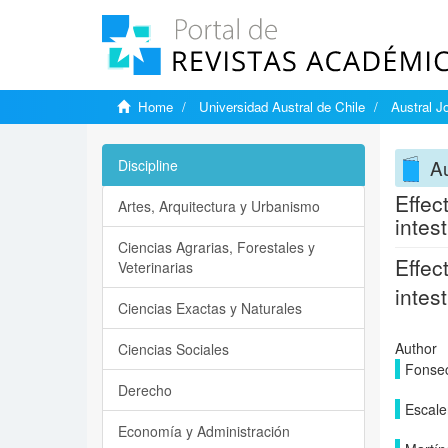
Home
Universidad Austral de Chile
Austral J
Au
Discipline
Effec
Artes, Arquitectura y Urbanismo
intest
Ciencias Agrarias, Forestales y
Effec
Veterinarias
intest
Ciencias Exactas y Naturales
Author
Ciencias Sociales
Fonsec
Derecho
Escale
Economía y Administración