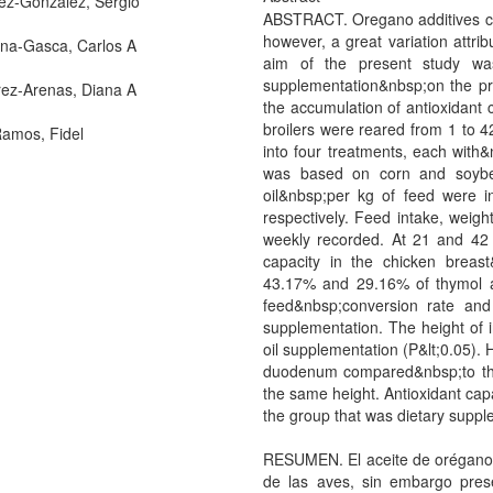
ez-González, Sergio
ABSTRACT. Oregano additives cou
however, a great variation attr
na-Gasca, Carlos A
aim of the present study was
supplementation&nbsp;on the produ
rez-Arenas, Diana A
the accumulation of antioxidant 
broilers were reared from 1 to 42
Ramos, Fidel
into four treatments, each with&
was based on corn and soyb
oil&nbsp;per kg of feed were i
respectively. Feed intake, weigh
weekly recorded. At 21 and 42 da
capacity in the chicken brea
43.17% and 29.16% of thymol an
feed&nbsp;conversion rate and 
supplementation. The height of in
oil supplementation (P&lt;0.05). Ho
duodenum compared&nbsp;to the 
the same height. Antioxidant cap
the group that was dietary suppl
RESUMEN. El aceite de orégano c
de las aves, sin embargo prese