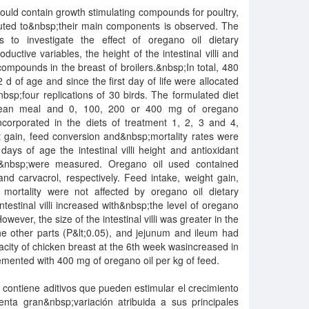
ld contain growth stimulating compounds for poultry,
ibuted to&nbsp;their main components is observed. The
 to investigate the effect of oregano oil dietary
ctive variables, the height of the intestinal villi and
compounds in the breast of broilers.&nbsp;In total, 480
 d of age and since the first day of life were allocated
nbsp;four replications of 30 birds. The formulated diet
ean meal and 0, 100, 200 or 400 mg of oregano
ncorporated in the diets of treatment 1, 2, 3 and 4,
t gain, feed conversion and&nbsp;mortality rates were
ys of age the intestinal villi height and antioxidant
st&nbsp;were measured. Oregano oil used contained
d carvacrol, respectively. Feed intake, weight gain,
mortality were not affected by oregano oil dietary
testinal villi increased with&nbsp;the level of oregano
wever, the size of the intestinal villi was greater in the
other parts (P&lt;0.05), and jejunum and ileum had
acity of chicken breast at the 6th week wasincreased in
emented with 400 mg of oregano oil per kg of feed.
ontiene aditivos que pueden estimular el crecimiento
nta gran&nbsp;variación atribuida a sus principales