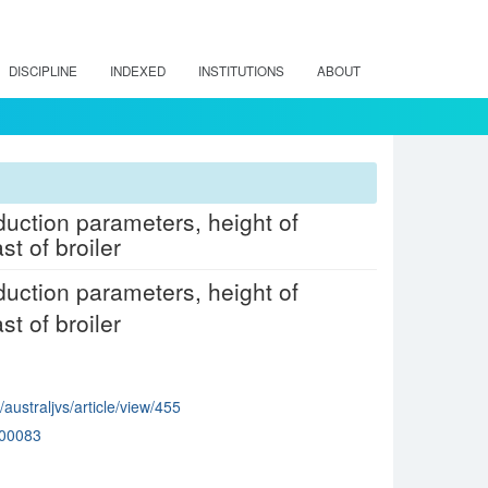
DISCIPLINE
INDEXED
INSTITUTIONS
ABOUT
duction parameters, height of
st of broiler
duction parameters, height of
st of broiler
/australjvs/article/view/455
00083