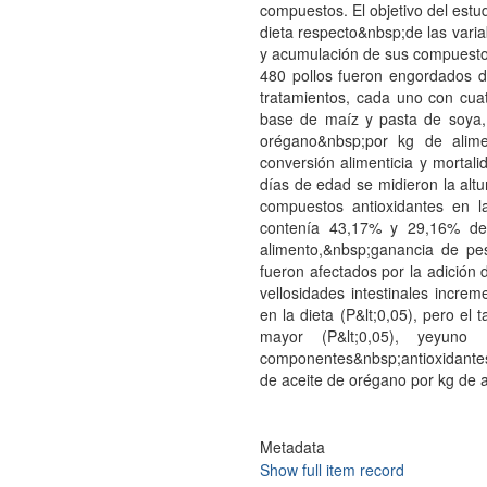
compuestos. El objetivo del estud
dieta respecto&nbsp;de las variab
y acumulación de sus compuestos
480 pollos fueron engordados d
tratamientos, cada uno con cuat
base de maíz y pasta de soya,
orégano&nbsp;por kg de alim
conversión alimenticia y mortal
días de edad se midieron la altu
compuestos antioxidantes en 
contenía 43,17% y 29,16% de 
alimento,&nbsp;ganancia de pes
fueron afectados por la adición 
vellosidades intestinales incre
en la dieta (P&lt;0,05), pero el
mayor (P&lt;0,05), yeyun
componentes&nbsp;antioxidante
de aceite de orégano por kg de a
Metadata
Show full item record