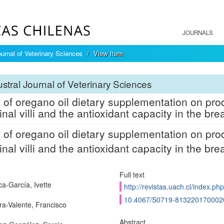
JOURNALS
ournal of Veterinary Sciences
View Item
stral Journal of Veterinary Sciences
t of oregano oil dietary supplementation on pro
inal villi and the antioxidant capacity in the brea
t of oregano oil dietary supplementation on pro
inal villi and the antioxidant capacity in the brea
Full text
a-García, Ivette
http://revistas.uach.cl/index.php
10.4067/S0719-813220170002
ra-Valente, Francisco
Abstract