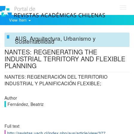
Toggl
navig
View Item
AUS. Arquitectura, Urbanismo y
Sustentabilidad
NANTES: REGENERATING THE
INDUSTRIAL TERRITORY AND FLEXIBLE
PLANNING
NANTES: REGENERACIÓN DEL TERRITORIO
INDUSTRIAL Y PLANIFICACIÓN FLEXIBLE;
Author
Fernández, Beatriz
Full text
http://revistas.uach.cl/index.php/aus/article/view/377