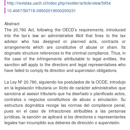
http://revistas.uach.cl/index.php/revider/article/view/5954
10.4067/S0718-09502019000200231
Abstract
The 20.780 Act, following the OECD’s requirements, introduced
into the tax’s law an ad­ministrative illicit that fines to the tax
advisor who has designed or planned acts, contracts or
arrangements which are constitutive of abuse or sham. Its
dogmatic structure references to the criminal compliance. Thus, in
the case of the infringements attributable to legal entities, the
sanction will apply to the directors and legal representatives who
have failed to comply its direction and supervision obligations.
La Ley Nº 20.780, siguiendo los postulados de la OCDE, introdujo
en la legislación tributaria un ilícito de carácter administrativo que
sanciona al asesor tributario que ha diseñado o pla­nificado actos,
contratos o negocios constitutivos de abuso o simulación. Su
estructura dogmática recoge las normas del compliance penal,
pues en el caso de infracciones atribuibles a las personas
jurídicas, la sanción se aplicará si los directores o representantes
legales han incumplido sus deberes de dirección o supervisión.