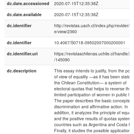
dc.date.accessioned
2020-07-15T12:35:38Z
dc.date.available
2020-07-15T12:35:38Z
dc.identifier
http://revistas.uach.cl/index.php/revider/art
e/view/2360
dc.identifier
10.4067/S0718-09502007000200001
dc.identifier.uri
https://revistaschilenas.uchile.cl/handle/2
/145090
dc.description
This essay intends to justify, from the poin
of view of equality —as it has been stated 
the Chilean Constitution— a system of
electoral quotas that helps to reverse the
limited participation of women in public life
The paper describes the basic concepts o
discrimination and affirmative action. In
addition, it analyzes the principle of equali
and the positive results of quotas systems
countries such as Argentina and Costa Ri
Finally, it studies the possible application o