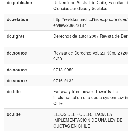
dc.publisher
Universidad Austral de Chile, Facultad de
Ciencias Jurídicas y Sociales.
dc.relation
http://revistas.uach.cl/index.php/revider/art
e/view/2360/2187
dc.rights
Derechos de autor 2007 Revista de Dere
dc.source
Revista de Derecho; Vol. 20 Núm. 2 (2007
9-30
dc.source
0718-0950
dc.source
0716-9132
dc.title
Far away from power. Towards the
implementation of a quota system law in
Chile
dc.title
LEJOS DEL PODER. HACIA LA
IMPLEMENTACIÓN DE UNA LEY DE
CUOTAS EN CHILE