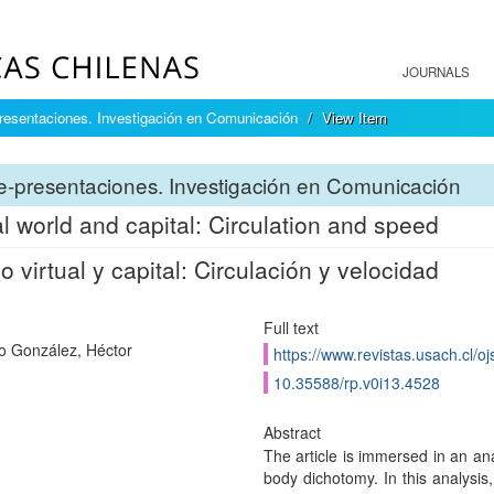
JOURNALS
resentaciones. Investigación en Comunicación
View Item
-presentaciones. Investigación en Comunicación
al world and capital: Circulation and speed
 virtual y capital: Circulación y velocidad
Full text
o González, Héctor
https://www.revistas.usach.cl/o
10.35588/rp.v0i13.4528
Abstract
The article is immersed in an ana
body dichotomy. In this analysis