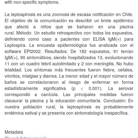
with non-specific symptoms.
La leptospirosis es una zoonosis de escasa notificación en Chile.
El objetivo de la comunicación es describir un brote epidémico
que afectó a niños que se bañaron en una piscina
rural. Método: Un estudio retrospectivo con todos los expuestos,
definiendo como caso a pacientes con ELISA IgM(+) para
Leptospira. La encuesta epidemiológica fue analizada con el
software EPI2002. Resultados: De 182 expuestos, 91 tenían
IgM(+), 90 sintomáticos, siendo hospitalizados 13, evolucionando
11 con un cuadro febril autolimitado y 2 con meningitis. No hubo
letalidad. Los síntomas más frecuentes fueron fiebre, cefalea,
vómitos, mialgias y diarrea. La menor edad y el mayor número de
baños se correlacionaron al riesgo de enfermar en forma
estadísticamente significativa (p < 0,001). La serovar
correspondió a canícola. Las principales medidas fueron
clausurar la piscina y la educación comunitaria. Conclusión: En
nuestra población rural, la leptospirosis es probablemente
endémica estival y se presenta con sintomatología inespecífica.
Metadata