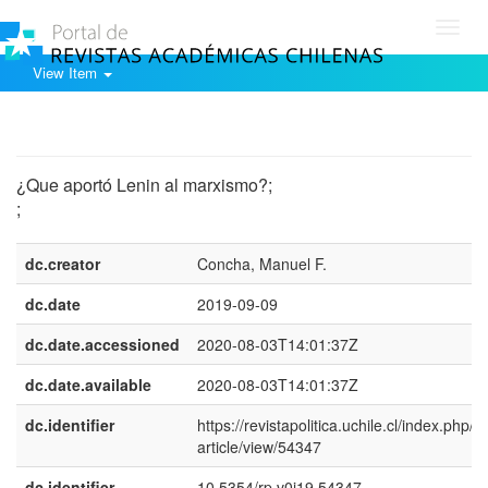
Toggl
navig
View Item
Show simple item record
¿Que aportó Lenin al marxismo?;
;
dc.creator
Concha, Manuel F.
dc.date
2019-09-09
dc.date.accessioned
2020-08-03T14:01:37Z
dc.date.available
2020-08-03T14:01:37Z
dc.identifier
https://revistapolitica.uchile.cl/index.php/R
article/view/54347
dc.identifier
10.5354/rp.v0i19.54347