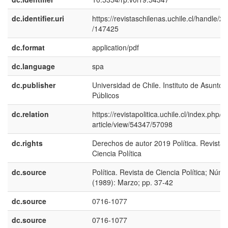
dc.identifier.uri
https://revistaschilenas.uchile.cl/handle/2
/147425
dc.format
application/pdf
dc.language
spa
dc.publisher
Universidad de Chile. Instituto de Asuntos
Públicos
dc.relation
https://revistapolitica.uchile.cl/index.php/R
article/view/54347/57098
dc.rights
Derechos de autor 2019 Política. Revista 
Ciencia Política
dc.source
Política. Revista de Ciencia Política; Núm.
(1989): Marzo; pp. 37-42
dc.source
0716-1077
dc.source
0716-1077