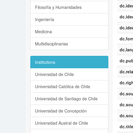
dc.iden
Filosofía y Humanidades
dc.iden
Ingeniería
dc.iden
Medicina
dc.for
Multidisciplinarias
dc.la
dc.pub
Institutions
dc.rel
Universidad de Chile
dc.rig
Universidad Católica de Chile
dc.sou
Universidad de Santiago de Chile
dc.sou
Universidad de Concepción
dc.sou
Universidad Austral de Chile
dc.titl