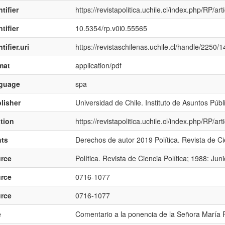
tifier
https://revistapolitica.uchile.cl/index.php/RP/ar
tifier
10.5354/rp.v0i0.55565
tifier.uri
https://revistaschilenas.uchile.cl/handle/2250/
mat
application/pdf
nguage
spa
lisher
Universidad de Chile. Instituto de Asuntos Públ
ation
https://revistapolitica.uchile.cl/index.php/RP/a
hts
Derechos de autor 2019 Política. Revista de Cie
rce
Política. Revista de Ciencia Política; 1988: Jun
rce
0716-1077
rce
0716-1077
e
Comentario a la ponencia de la Señora María 