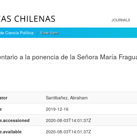
JOURNALS
 de Ciencia Política
View Item
mple item record
tario a la ponencia de la Señora María Fragu
ator
Santibañez, Abraham
e
2019-12-16
e.accessioned
2020-08-03T14:01:37Z
e.available
2020-08-03T14:01:37Z