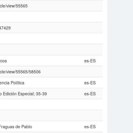
ticle/view/55565
147429
icos
es-ES
rticle/view/55565/58506
ncia Política
es-ES
io Edición Especial; 35-39
es-ES
Fraguas de Pablo
es-ES