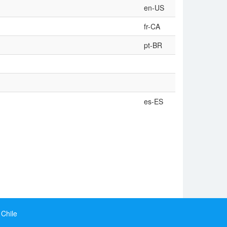
en-US
fr-CA
pt-BR
es-ES
 Chile