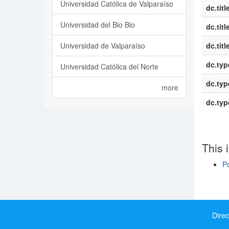
Universidad Católica de Valparaíso
dc.titl
Universidad del Bio Bio
dc.titl
Universidad de Valparaíso
dc.titl
dc.typ
Universidad Católica del Norte
dc.typ
more
dc.typ
This 
Po
Show si
Direc