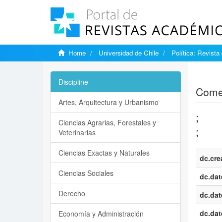
Home
Universidad de Chile
Política: Revista
Show si
Discipline
Comen
Artes, Arquitectura y Urbanismo
;
Ciencias Agrarias, Forestales y
;
Veterinarias
Ciencias Exactas y Naturales
dc.cre
Ciencias Sociales
dc.dat
Derecho
dc.dat
dc.dat
Economía y Administración