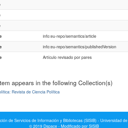
e
e
e
e
info:eu-repo/semantics/article
e
info:eu-repo/semantics/publishedVersion
e
Artículo revisado por pares
item appears in the following Collection(s)
lítica: Revista de Ciencia Política
mple item record
ción de Servicios de Información y Bibliotecas (SISIB) - Universidad de
© 2019 Dspace - Modificado por SISIB