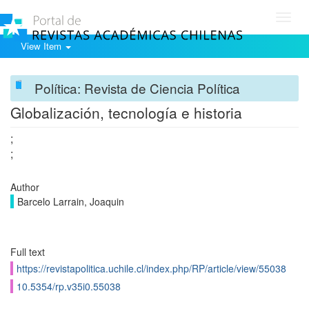
Toggl
navig
View Item
Política: Revista de Ciencia Política
Globalización, tecnología e historia
;
;
Author
Barcelo Larrain, Joaquin
Full text
https://revistapolitica.uchile.cl/index.php/RP/article/view/55038
10.5354/rp.v35i0.55038