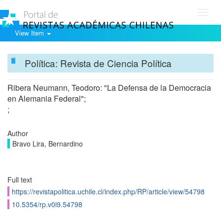
Toggl
navig
View Item
Política: Revista de Ciencia Política
Ribera Neumann, Teodoro: "La Defensa de la Democracia
en Alemania Federal";
;
Author
Bravo Lira, Bernardino
Full text
https://revistapolitica.uchile.cl/index.php/RP/article/view/54798
10.5354/rp.v0i9.54798