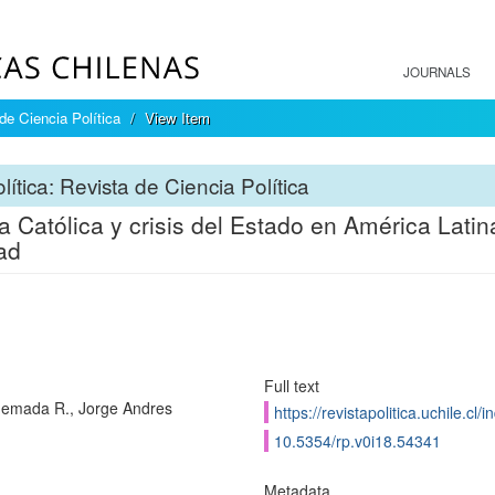
JOURNALS
 de Ciencia Política
View Item
lítica: Revista de Ciencia Política
ia Católica y crisis del Estado en América Latin
tad
Full text
emada R., Jorge Andres
https://revistapolitica.uchile.cl
10.5354/rp.v0i18.54341
Metadata