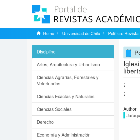
Home
Universidad de Chile
Política: Revista
Po
Discipline
Igles
Artes, Arquitectura y Urbanismo
liber
Ciencias Agrarias, Forestales y
;
Veterinarias
;
Ciencias Exactas y Naturales
Author
Ciencias Sociales
Jaraqu
Derecho
Economía y Administración