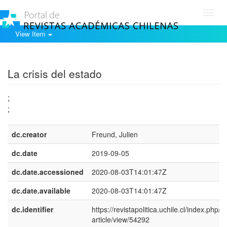
Toggl
navig
View Item
Show simple item record
La crisis del estado
;
;
dc.creator
Freund, Julien
dc.date
2019-09-05
dc.date.accessioned
2020-08-03T14:01:47Z
dc.date.available
2020-08-03T14:01:47Z
dc.identifier
https://revistapolitica.uchile.cl/index.php/R
article/view/54292