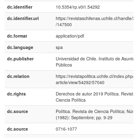
dc.identifier
10.5354/rp.v0i1.54292
dc.identifier.uri
https://revistaschilenas.uchile.cl/handle/2
/147500
dc.format
application/pdf
dc.language
spa
dc.publisher
Universidad de Chile. Instituto de Asuntos
Públicos
dc.relation
https://revistapolitica.uchile.cl/index.php/R
article/view/54292/57040
dc.rights
Derechos de autor 2019 Política. Revista 
Ciencia Política
dc.source
Política. Revista de Ciencia Política; Núm.
(1982): Septiembre; pp. 9-29
dc.source
0716-1077