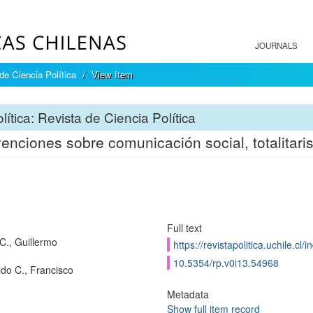
JOURNALS
 de Ciencia Política
View Item
lítica: Revista de Ciencia Política
venciones sobre comunicación social, totalitari
Full text
C., Guillermo
https://revistapolitica.uchile.cl
10.5354/rp.v0i13.54968
do C., Francisco
Metadata
Show full item record