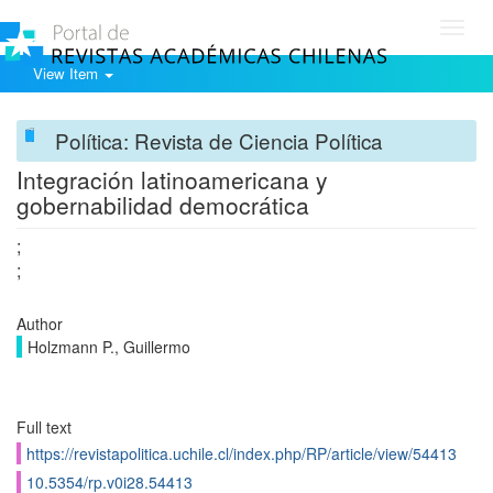
Toggl
navig
View Item
Política: Revista de Ciencia Política
Integración latinoamericana y
gobernabilidad democrática
;
;
Author
Holzmann P., Guillermo
Full text
https://revistapolitica.uchile.cl/index.php/RP/article/view/54413
10.5354/rp.v0i28.54413