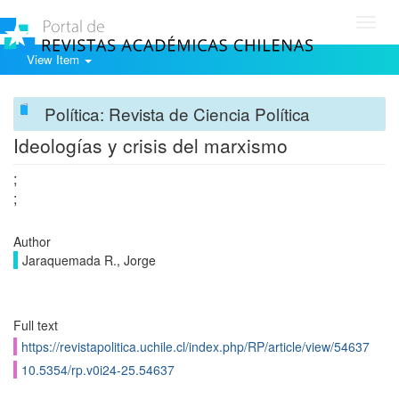
Toggl
navig
View Item
Política: Revista de Ciencia Política
Ideologías y crisis del marxismo
;
;
Author
Jaraquemada R., Jorge
Full text
https://revistapolitica.uchile.cl/index.php/RP/article/view/54637
10.5354/rp.v0i24-25.54637