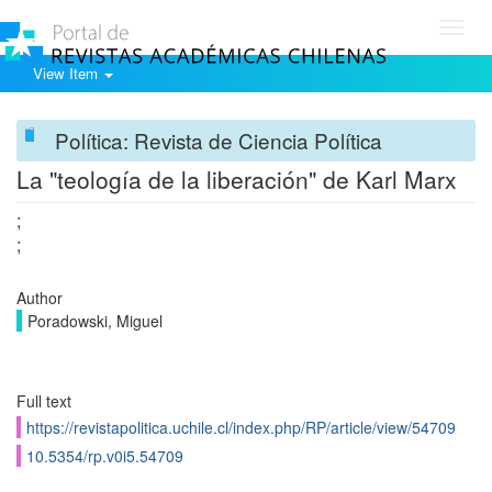
Toggl
navig
View Item
Política: Revista de Ciencia Política
La "teología de la liberación" de Karl Marx
;
;
Author
Poradowski, Miguel
Full text
https://revistapolitica.uchile.cl/index.php/RP/article/view/54709
10.5354/rp.v0i5.54709