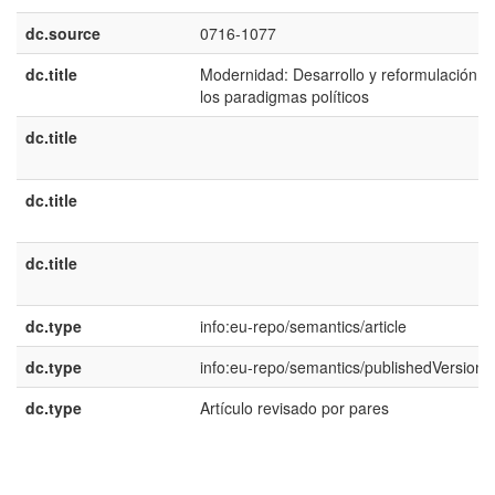
dc.source
0716-1077
dc.title
Modernidad: Desarrollo y reformulación d
los paradigmas políticos
dc.title
dc.title
dc.title
dc.type
info:eu-repo/semantics/article
dc.type
info:eu-repo/semantics/publishedVersion
dc.type
Artículo revisado por pares