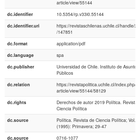
article/view/55144
dc.identifier
10.5354/rp.v33i0.55144
dc.identifier.uri
https://revistaschilenas.uchile.cl/handle/2
/147851
dc.format
application/pdf
dc.language
spa
dc.publisher
Universidad de Chile. Instituto de Asuntos
Públicos
dc.relation
https://revistapolitica.uchile.cl/index.php/R
article/view/55144/58129
dc.rights
Derechos de autor 2019 Política. Revista 
Ciencia Política
dc.source
Política. Revista de Ciencia Política; Vol. 
(1995): Primavera; 29-47
dc.source
0716-1077