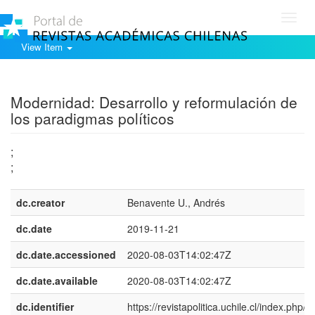
Toggl
navig
View Item
Show simple item record
Modernidad: Desarrollo y reformulación de
los paradigmas políticos
;
;
dc.creator
Benavente U., Andrés
dc.date
2019-11-21
dc.date.accessioned
2020-08-03T14:02:47Z
dc.date.available
2020-08-03T14:02:47Z
dc.identifier
https://revistapolitica.uchile.cl/index.php/R