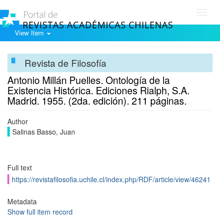
Toggl
navig
View Item
Revista de Filosofía
Antonio Millán Puelles. Ontología de la
Existencia Histórica. Ediciones Rialph, S.A.
Madrid. 1955. (2da. edición). 211 páginas.
Author
Salinas Basso, Juan
Full text
https://revistafilosofia.uchile.cl/index.php/RDF/article/view/46241
Metadata
Show full item record