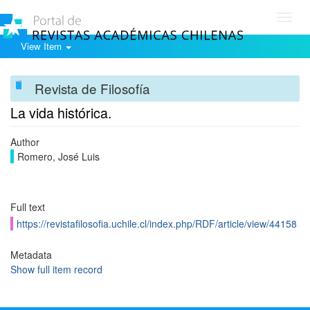
Toggl
navig
View Item
Revista de Filosofía
La vida histórica.
Author
Romero, José Luis
Full text
https://revistafilosofia.uchile.cl/index.php/RDF/article/view/44158
Metadata
Show full item record