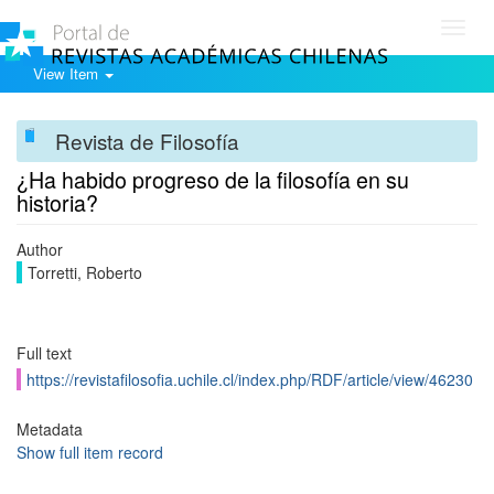
Toggl
navig
View Item
Revista de Filosofía
¿Ha habido progreso de la filosofía en su
historia?
Author
Torretti, Roberto
Full text
https://revistafilosofia.uchile.cl/index.php/RDF/article/view/46230
Metadata
Show full item record