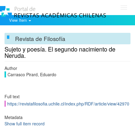
Toggl
navig
View Item
Revista de Filosofía
Sujeto y poesía. El segundo nacimiento de
Neruda.
Author
Carrasco Pirard, Eduardo
Full text
https://revistafilosofia.uchile.cl/index.php/RDF/article/view/42970
Metadata
Show full item record