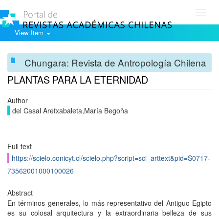
Toggl
navig
View Item
Chungara: Revista de Antropología Chilena
PLANTAS PARA LA ETERNIDAD
Author
del Casal Aretxabaleta,María Begoña
Full text
https://scielo.conicyt.cl/scielo.php?script=sci_arttext&pid=S0717-
73562001000100026
Abstract
En términos generales, lo más representativo del Antiguo Egipto
es su colosal arquitectura y la extraordinaria belleza de sus