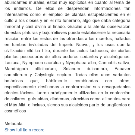
abundantes murales, estos muy explícitos en cuanto al tema de
los entierros. De ellos se desprenden informaciones tan
interesantes como el empleo de plantas estupefacientes en el
culto a los dioses y en el rito funerario, algo que daba categoría
inmortal y casi divina al finado. Gracias a la atenta observación
de estas pinturas y bajorrelieves puede establecerse la necesaria
relación entre los restos de las ofrendas a los muertos, hallados
en tumbas invioladas del Imperio Nuevo, y los usos que la
civilización nilótica hizo, durante los actos luctuosos, de ciertas
plantas poseedoras de altos poderes sedantes y alucinógenos:
Lactuca, Nymphaea caerulea y Nymphaea alba, Cannabis sativa,
Mandrágora officinarum, Solanum dulcamara, Papaver
somniferum y Calystegia sepium. Todas ellas unas variantes
botánicas que, hábilmente combinadas con otras,
específicamente destinadas a contrarrestar sus desagradables
efectos tóxicos, fueron pródigamente utilizadas en la confección
de collares, guirnaldas, diademas, ofrecidas como alimentos para
el Más Allá, e incluso, siendo sus alcaloides parte de ungüentos o
cosméticos
Metadata
Show full item record