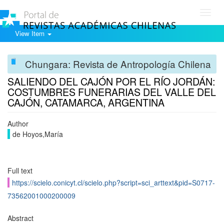
Toggl
navig
View Item
Chungara: Revista de Antropología Chilena
SALIENDO DEL CAJÓN POR EL RÍO JORDÁN:
COSTUMBRES FUNERARIAS DEL VALLE DEL
CAJÓN, CATAMARCA, ARGENTINA
Author
de Hoyos,María
Full text
https://scielo.conicyt.cl/scielo.php?script=sci_arttext&pid=S0717-
73562001000200009
Abstract