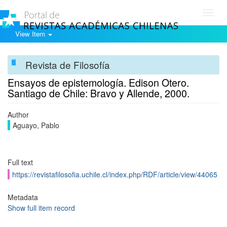
Toggl
navig
View Item
Revista de Filosofía
Ensayos de epistemología. Edison Otero.
Santiago de Chile: Bravo y Allende, 2000.
Author
Aguayo, Pablo
Full text
https://revistafilosofia.uchile.cl/index.php/RDF/article/view/44065
Metadata
Show full item record