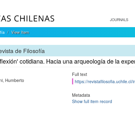
JOURNALS
fía
View Item
vista de Filosofía
flexión' cotidiana. Hacia una arqueología de la exper
Full text
ni, Humberto
https://revistafilosofia.uchile.c
Metadata
Show full item record