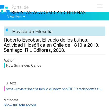
Toggl
navig
View Item
Revista de Filosofía
Roberto Escobar, El vuelo de los búhos:
Actividad fi losófi ca en Chile de 1810 a 2010.
Santiago: RIL Editores, 2008.
Author
Ruiz Schneider, Carlos
Full text
https://revistafilosofia.uchile.cl/index.php/RDF/article/view/1190
Metadata
Show full item record