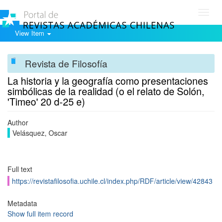
Toggl
navig
View Item
Revista de Filosofía
La historia y la geografía como presentaciones
simbólicas de la realidad (o el relato de Solón,
'Timeo' 20 d-25 e)
Author
Velásquez, Oscar
Full text
https://revistafilosofia.uchile.cl/index.php/RDF/article/view/42843
Metadata
Show full item record