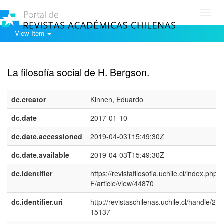
Toggl
navig
View Item
Show simple item record
La filosofía social de H. Bergson.
dc.creator
Kinnen, Eduardo
dc.date
2017-01-10
dc.date.accessioned
2019-04-03T15:49:30Z
dc.date.available
2019-04-03T15:49:30Z
dc.identifier
https://revistafilosofia.uchile.cl/index.php/
F/article/view/44870
dc.identifier.uri
http://revistaschilenas.uchile.cl/handle/225
15137