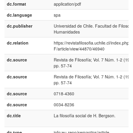
dc.format
application/pdf
dc.language
spa
dc.publisher
Universidad de Chile. Facultad de Filosofí
Humanidades
dc.relation
https://revistafilosofia.uchile.cl/index.php/
F/article/view/44870/46940
dc.source
Revista de Filosofía; Vol. 7 Núm. 1-2 (196
pp. 57-74
dc.source
Revista de Filosofía; Vol. 7 Núm. 1-2 (196
pp. 57-74
dc.source
0718-4360
dc.source
0034-8236
dc.title
La filosofía social de H. Bergson.
dc.type
info:eu-repo/semantics/article