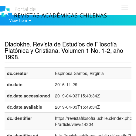
Toggl
navig
View Item
Show simple item record
Diadokhe. Revista de Estudios de Filosofía
Platónica y Cristiana. Volumen 1 No. 1-2, año
1998.
dc.creator
Espinosa Santos, Virginia
dc.date
2016-11-29
dc.date.accessioned
2019-04-03T15:49:34Z
dc.date.available
2019-04-03T15:49:34Z
dc.identifier
https://revistafilosofia.uchile.cl/index.php/
F/article/view/44304
dc.identifier.uri
http://revistaschilenas.uchile.cl/handle/225