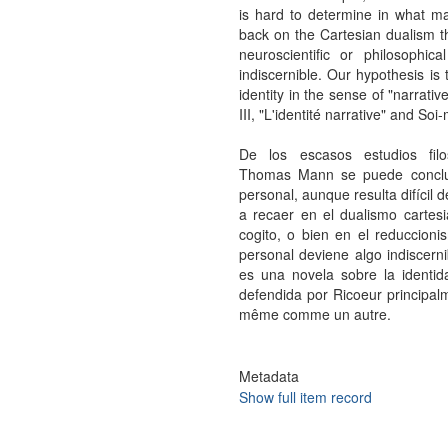
is hard to determine in what m
back on the Cartesian dualism tha
neuroscientific or philosophic
indiscernible. Our hypothesis is
identity in the sense of "narrati
III, "L'identité narrative" and
De los escasos estudios fil
Thomas Mann se puede conclui
personal, aunque resulta difícil
a recaer en el dualismo cartesi
cogito, o bien en el reduccionis
personal deviene algo indiscern
es una novela sobre la identida
defendida por Ricoeur principalme
même comme un autre.
Metadata
Show full item record