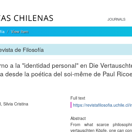
JOURNALS
fía
View Item
vista de Filosofía
rno a la "identidad personal" en Die Vertaus
ra desde la poética del soi-même de Paul Ricoe
Full text
, Silvia Cristina
https://revistafilosofia.uchile.c
Abstract
From what scarce philosoph
vertauschten Köpfe, one can conclu