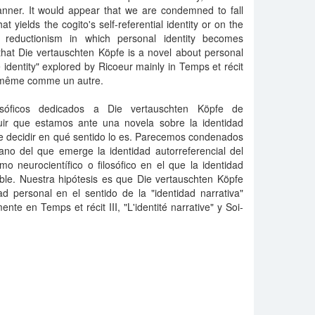
anner. It would appear that we are condemned to fall
t yields the cogito's self-referential identity or on the
al reductionism in which personal identity becomes
 that Die vertauschten Köpfe is a novel about personal
ve identity" explored by Ricoeur mainly in Temps et récit
 Soi-même comme un autre.
osóficos dedicados a Die vertauschten Köpfe de
r que estamos ante una novela sobre la identidad
 de decidir en qué sentido lo es. Parecemos condenados
ano del que emerge la identidad autorreferencial del
mo neurocientífico o filosófico en el que la identidad
ible. Nuestra hipótesis es que Die vertauschten Köpfe
d personal en el sentido de la "identidad narrativa"
nte en Temps et récit III, "L'identité narrative" y Soi-