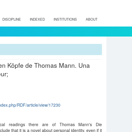
DISCIPLINE
INDEXED
INSTITUTIONS
ABOUT
chten Köpfe de Thomas Mann. Una
ur;
l/index.php/RDF/article/view/17230
ical readings there are of Thomas Mann's Die
de that it is a novel about personal identity, even if it