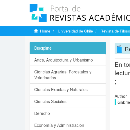
Home
Universidad de Chile
Revista de Filoso
Re
Discipline
Artes, Arquitectura y Urbanismo
En to
lectu
Ciencias Agrarias, Forestales y
Veterinarias
;
Ciencias Exactas y Naturales
Author
Ciencias Sociales
Gabriel
Derecho
Economía y Administración