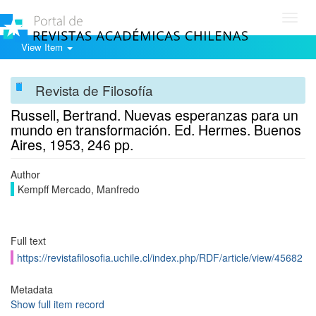
Toggl
navig
View Item
Revista de Filosofía
Russell, Bertrand. Nuevas esperanzas para un
mundo en transformación. Ed. Hermes. Buenos
Aires, 1953, 246 pp.
Author
Kempff Mercado, Manfredo
Full text
https://revistafilosofia.uchile.cl/index.php/RDF/article/view/45682
Metadata
Show full item record