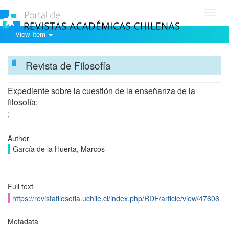
Toggl
navig
View Item
Revista de Filosofía
Expediente sobre la cuestión de la enseñanza de la
filosofía;
;
Author
García de la Huerta, Marcos
Full text
https://revistafilosofia.uchile.cl/index.php/RDF/article/view/47606
Metadata