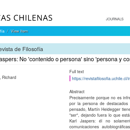
JOURNALS
fía
View Item
vista de Filosofía
aspers: No 'contenido o persona' sino 'persona y co
Full text
, Richard
https://revistafilosofia.uchile.c
Abstract
Precisamente porque no es infrec
por la persona de destacados f
pensado, Martín Heidegger tiene
"ser", dejando fuera lo que est
Karl Jaspers: él no solame
comunicaciones autobiográficas