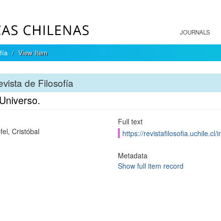
JOURNALS
fía
View Item
vista de Filosofía
 Universo.
Full text
el, Cristóbal
https://revistafilosofia.uchile.c
Metadata
Show full item record