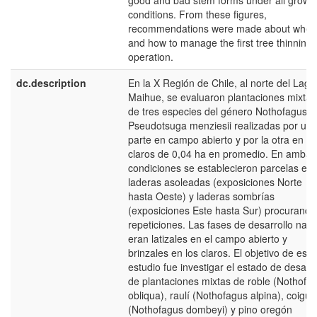
good and bad stem forms under all growt
conditions. From these figures,
recommendations were made about when
and how to manage the first tree thinning
operation.
dc.description
En la X Región de Chile, al norte del Lago
Maihue, se evaluaron plantaciones mixtas
de tres especies del género Nothofagus y
Pseudotsuga menziesii realizadas por un
parte en campo abierto y por la otra en 1
claros de 0,04 ha en promedio. En ambas
condiciones se establecieron parcelas en
laderas asoleadas (exposiciones Norte
hasta Oeste) y laderas sombrías
(exposiciones Este hasta Sur) procurando
repeticiones. Las fases de desarrollo natu
eran latizales en el campo abierto y
brinzales en los claros. El objetivo de este
estudio fue investigar el estado de desarro
de plantaciones mixtas de roble (Nothofa
obliqua), raulí (Nothofagus alpina), coigüe
(Nothofagus dombeyi) y pino oregón