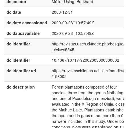
dc.creator
Müller-Using, Burkhard
dc.date
2003-12-31
dc.date.accessioned
2020-09-28T10:57:49Z
dc.date.available
2020-09-28T10:57:49Z
dc.identifier
http://revistas.uach.cl/index.php/bosque/ar
le/view/5545
dc.identifier
10.4067/s0717-92002003000300002
dc.identifier.uri
https://revistaschilenas.uchile.cl/handle/2
/153002
dc.description
Forest plantations composed of four
species, three from the genus Nothofagus
and one of Pseudotsuga menziesii, were
evaluated in the X Region of Chile, close t
the Maihue Lake. Plantations established 
the open and in gaps of no more than 0.0
ha were included in this study. Under both
conditions, plots were established on sun