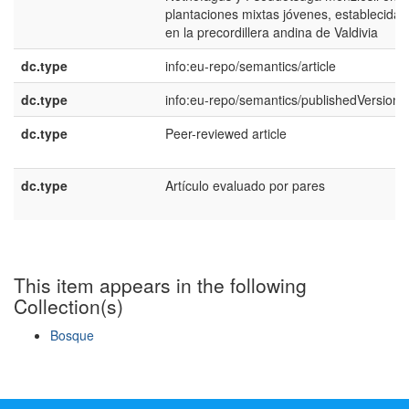
plantaciones mixtas jóvenes, establecidas
en la precordillera andina de Valdivia
dc.type
info:eu-repo/semantics/article
dc.type
info:eu-repo/semantics/publishedVersion
dc.type
Peer-reviewed article
dc.type
Artículo evaluado por pares
This item appears in the following
Collection(s)
Bosque
Show simple item record