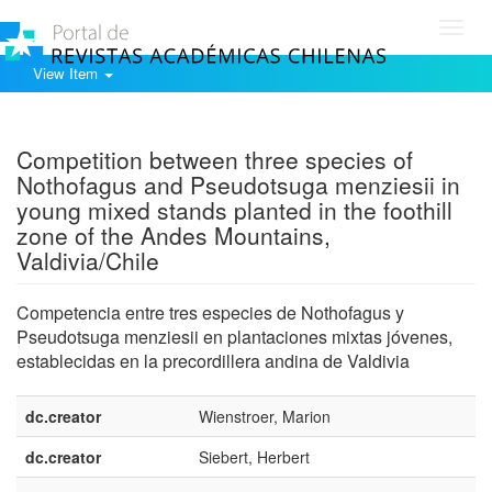
Toggl
navig
View Item
Show simple item record
Competition between three species of
Nothofagus and Pseudotsuga menziesii in
young mixed stands planted in the foothill
zone of the Andes Mountains,
Valdivia/Chile
Competencia entre tres especies de Nothofagus y
Pseudotsuga menziesii en plantaciones mixtas jóvenes,
establecidas en la precordillera andina de Valdivia
dc.creator
Wienstroer, Marion
dc.creator
Siebert, Herbert