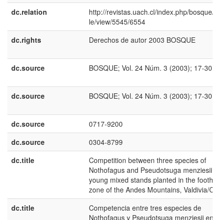
dc.relation
http://revistas.uach.cl/index.php/bosque/ar
le/view/5545/6554
dc.rights
Derechos de autor 2003 BOSQUE
dc.source
BOSQUE; Vol. 24 Núm. 3 (2003); 17-30
dc.source
BOSQUE; Vol. 24 Núm. 3 (2003); 17-30
dc.source
0717-9200
dc.source
0304-8799
dc.title
Competition between three species of
Nothofagus and Pseudotsuga menziesii in
young mixed stands planted in the foothill
zone of the Andes Mountains, Valdivia/Chi
dc.title
Competencia entre tres especies de
Nothofagus y Pseudotsuga menziesii en