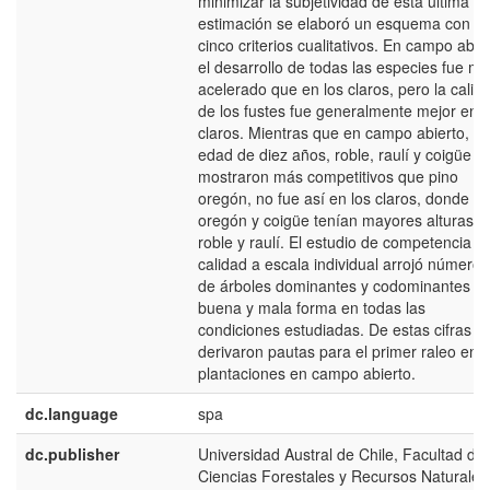
minimizar la subjetividad de esta última
estimación se elaboró un esquema con
cinco criterios cualitativos. En campo abie
el desarrollo de todas las especies fue m
acelerado que en los claros, pero la calid
de los fustes fue generalmente mejor en l
claros. Mientras que en campo abierto, a 
edad de diez años, roble, raulí y coigüe s
mostraron más competitivos que pino
oregón, no fue así en los claros, donde pi
oregón y coigüe tenían mayores alturas q
roble y raulí. El estudio de competencia y
calidad a escala individual arrojó números
de árboles dominantes y codominantes c
buena y mala forma en todas las
condiciones estudiadas. De estas cifras s
derivaron pautas para el primer raleo en l
plantaciones en campo abierto.
dc.language
spa
dc.publisher
Universidad Austral de Chile, Facultad de
Ciencias Forestales y Recursos Naturales