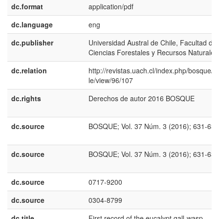
dc.format
application/pdf
dc.language
eng
dc.publisher
Universidad Austral de Chile, Facultad de
Ciencias Forestales y Recursos Naturales
dc.relation
http://revistas.uach.cl/index.php/bosque/ar
le/view/96/107
dc.rights
Derechos de autor 2016 BOSQUE
dc.source
BOSQUE; Vol. 37 Núm. 3 (2016); 631-636
dc.source
BOSQUE; Vol. 37 Núm. 3 (2016); 631-636
dc.source
0717-9200
dc.source
0304-8799
dc.title
First record of the eucalypt gall-wasp