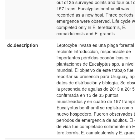
out of 35 surveyed points and four out of
157 traps. Eucalyptus benthamii was
recorded as a new host. Three periods of
emergence were observed. Life cycle was
completed only in E. tereticornis, E.
camaldulensis and E. grandis.
dc.description
Leptocybe invasa es una plaga forestal d
reciente introducción, responsable de
importantes pérdidas económicas en
plantaciones de Eucalyptus spp. a nivel
mundial. El objetivo de este trabajo fue
reportar su presencia para Uruguay, aport
datos de distribución y biología. Se obser
la presencia de agallas de 2013 a 2015,
confirmada en 15 de 35 puntos
muestreados y en cuatro de 157 trampas.
Eucalyptus benthamii se registra como
nuevo hospedero. Fueron observados tre
períodos de emergencia de adultos. El cic
de vida fue completado solamente en E.
tereticornis, E. camaldulensis y E. grandis