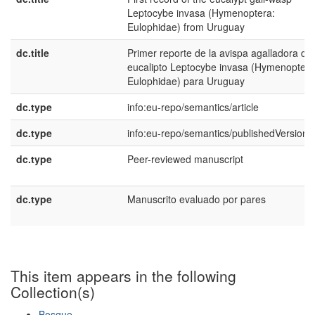
Leptocybe invasa (Hymenoptera:
Eulophidae) from Uruguay
dc.title
Primer reporte de la avispa agalladora del
eucalipto Leptocybe invasa (Hymenoptera
Eulophidae) para Uruguay
dc.type
info:eu-repo/semantics/article
dc.type
info:eu-repo/semantics/publishedVersion
dc.type
Peer-reviewed manuscript
dc.type
Manuscrito evaluado por pares
This item appears in the following
Collection(s)
Bosque