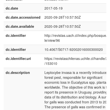
dc.date
2017-05-19
dc.date.accessioned
2020-09-28T10:57:50Z
dc.date.available
2020-09-28T10:57:50Z
dc.identifier
http://revistas.uach.cl/index.php/bosque/ar
le/view/96
dc.identifier
10.4067/S0717-92002016000300020
dc.identifier.uri
https://revistaschilenas.uchile.cl/handle/2
/153010
dc.description
Leptocybe invasa is a recently introduced
forest pest, responsible for significant
economic loss in Eucalyptus spp. plantati
worldwide. The objective of this work is to
report its presence in Uruguay, providing
data of its distribution and biology. A surv
for galls was conducted from 2013 to 201
The presence of galls was confirmed in 1