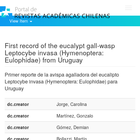
Toggl
navig
View Item
Show simple item record
First record of the eucalypt gall-wasp
Leptocybe invasa (Hymenoptera:
Eulophidae) from Uruguay
Primer reporte de la avispa agalladora del eucalipto
Leptocybe invasa (Hymenoptera: Eulophidae) para
Uruguay
dc.creator
Jorge, Carolina
dc.creator
Martínez, Gonzalo
dc.creator
Gómez, Demian
dc.creator
Bollazzi, Martín